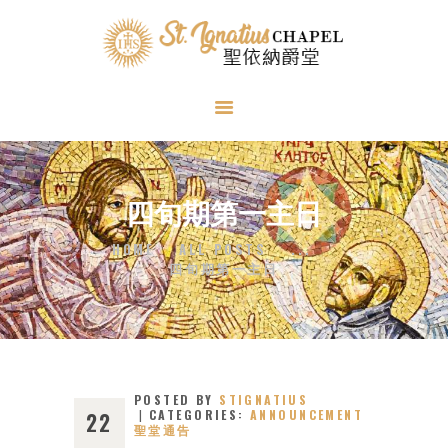
HOME
首頁
四旬期第一主日
SPIRITUALITY
靈修生活
HOME
ALL POSTS
...
四旬期第一主日
NEWS
最新動向
ABOUT US
關於我們
POSTED BY
STIGNATIUS
OFFERING
CATEGORIES:
ANNOUNCEMENT
22
聖堂通告
捐獻